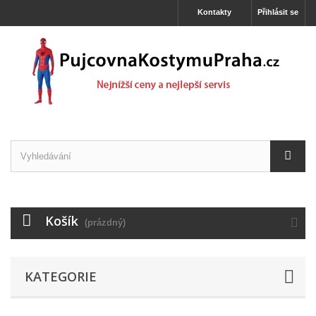
Kontakty
Přihlásit se
Košík
(prázdný)
KATEGORIE