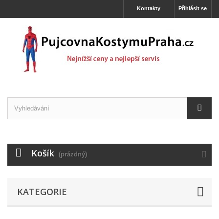
Kontakty
Přihlásit se
Košík
(prázdný)
KATEGORIE