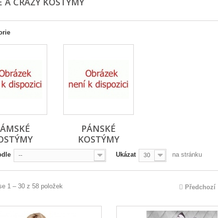
É A CRAZY KOSTÝMY
orie
ÁMSKÉ
PÁNSKÉ
OSTÝMY
KOSTÝMY
odle
Ukázat
na stránku
--
30
se 1 – 30 z 58 položek
Předchozí