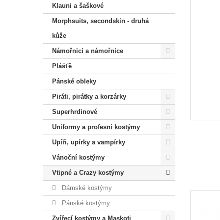
Klauni a šaškové
Morphsuits, secondskin - druhá
kůže
Námořnici a námořnice
Plášťě
Pánské obleky
Piráti, pirátky a korzárky
Superhrdinové
Uniformy a profesní kostýmy
Upíři, upírky a vampírky
Vánoční kostýmy
Vtipné a Crazy kostýmy
Dámské kostýmy
Pánské kostýmy
Zvířecí kostýmy a Maskoti