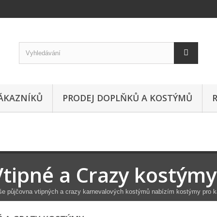
ÁKAZNÍKŮ
PRODEJ DOPLŇKŮ A KOSTÝMŮ
Vtipné a Crazy kostýmy
e půjčovna vtipných a crazy karnevalových kostýmů nabízím kostýmy pro k