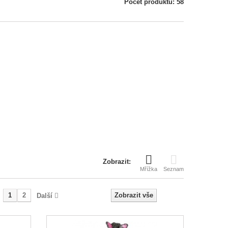
Počet produktů: 58
Zobrazit:
Mřížka
Seznam
1
2
Zobrazit vše
Další