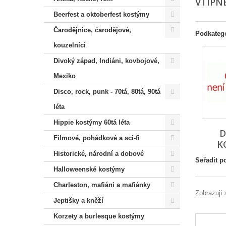
VTIPN
Beerfest a oktoberfest kostýmy
Čarodějnice, čarodějové,
Podkateg
kouzelníci
Divoký západ, Indiáni, kovbojové,
Mexiko
Disco, rock, punk - 70tá, 80tá, 90tá
léta
Hippie kostýmy 60tá léta
D
Filmové, pohádkové a sci-fi
K
Historické, národní a dobové
Seřadit p
Halloweenské kostýmy
Charleston, mafiáni a mafiánky
Zobrazují 
Jeptišky a kněží
Korzety a burlesque kostýmy