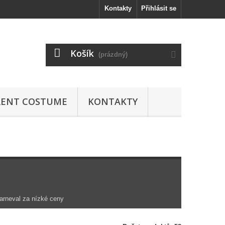
Kontakty
Přihlásit se
Košík
(prázdný)
RENT COSTUME
KONTAKTY
arneval za nízké ceny