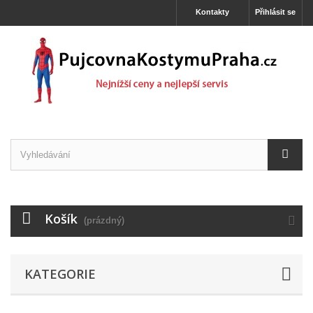
Kontakty
Přihlásit se
Košík
(prázdný)
KATEGORIE