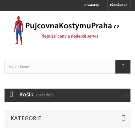
Kontakty
Přihlásit se
Košík
(prázdný)
KATEGORIE