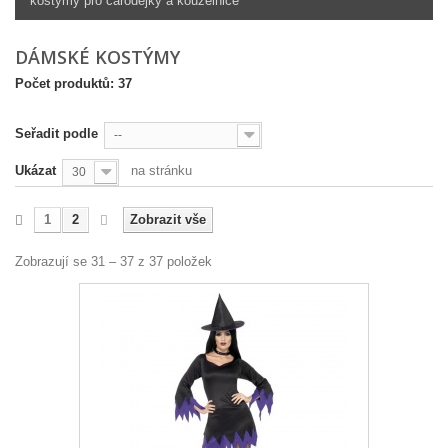
kostýmy pro čarodějky a kouzelnice
DÁMSKÉ KOSTÝMY
Počet produktů: 37
Seřadit podle
--
Ukázat
na stránku
30
1
2
Zobrazit vše
Zobrazují se 31 – 37 z 37 položek