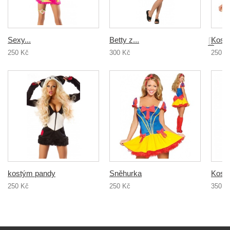
Sexy...
Betty z...
Kostý
250 Kč
300 Kč
250 K
kostým pandy
Sněhurka
Kostý
250 Kč
250 Kč
350 K