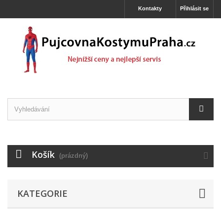
Kontakty
Přihlásit se
Košík
(prázdný)
KATEGORIE