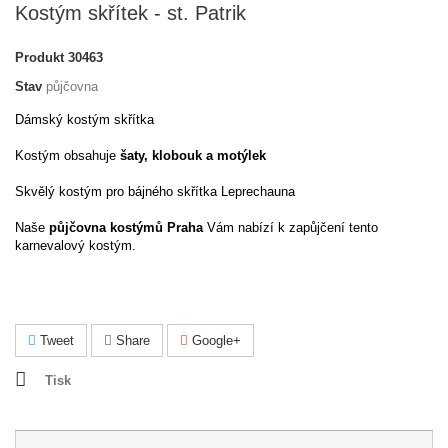
Kostým skřítek - st. Patrik
Produkt
30463
Stav
půjčovna
Dámský kostým skřítka
Kostým obsahuje
šaty, klobouk a motýlek
Skvělý kostým pro bájného skřítka Leprechauna
Naše
půjčovna kostýmů Praha
Vám nabízí k zapůjčení tento
karnevalový kostým.
Tweet
Share
Google+
Tisk