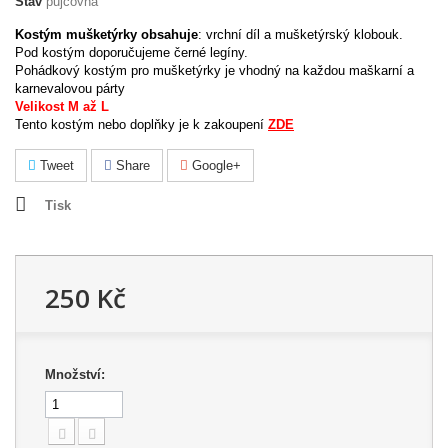
Stav
půjčovna
Kostým mušketýrky obsahuje
: vrchní díl a mušketýrský klobouk.
Pod kostým doporučujeme černé legíny.
Pohádkový kostým pro mušketýrky je vhodný na každou maškarní a
karnevalovou párty
Velikost M až L
Tento kostým nebo doplňky je k zakoupení
ZDE
Tweet
Share
Google+
Tisk
250 Kč
Množství: