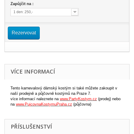
Zapůjčit na :
1 den: 250,-
Rezervovat
VÍCE INFORMACÍ
Tento karnevalový dámský kostým si také můžete zakoupit v
naší prodejně a půjčovně kostýmů na Praze 7.
více informací naleznete na
www.PartyKostym.cz
(prodej) nebo
na
www.PujcovnaKostymuPraha.cz
(půjčovna)
PŘÍSLUŠENSTVÍ