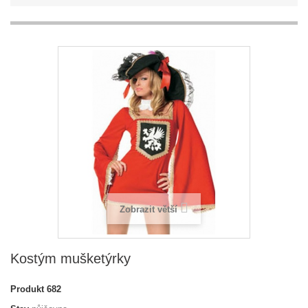
Zobrazit větší
Kostým mušketýrky
Produkt
682