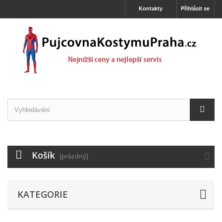
Kontakty
Přihlásit se
Košík
(prázdný)
KATEGORIE