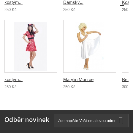
kostým...
Dámský...
Kostý
250 Kč
250 Kč
250 K
kostým...
Marylin Monroe
Betty 
250 Kč
250 Kč
300 K
Odběr novinek