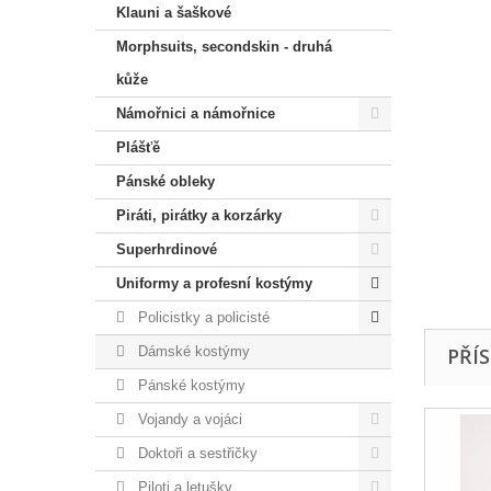
Klauni a šaškové
Morphsuits, secondskin - druhá
kůže
Námořnici a námořnice
Plášťě
Pánské obleky
Piráti, pirátky a korzárky
Superhrdinové
Uniformy a profesní kostýmy
Policistky a policisté
Dámské kostýmy
PŘÍ
Pánské kostýmy
Vojandy a vojáci
Doktoři a sestřičky
Piloti a letušky