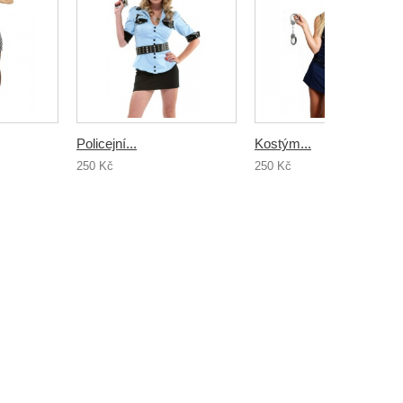
Policejní...
Kostým...
250 Kč
250 Kč