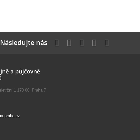
Následujte nás
jně a půjčovně
ů
etržní 1 170 00, Praha 7
mupraha.cz