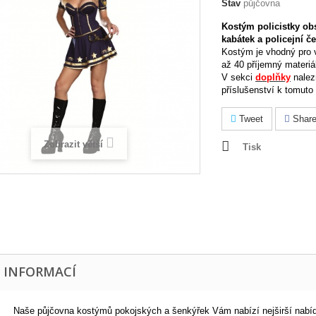
Stav
půjčovna
K
ostým policistky
obs
kabátek a policejní če
Kostým je vhodný pro 
až 40 příjemný materiá
V sekci
doplňky
nalez
příslušenství k tomut
Tweet
Shar
Zobrazit větší
Tisk
E INFORMACÍ
N
aše půjčovna
kostýmů pokojských a šenkýřek Vám nabízí nejširší
nabí