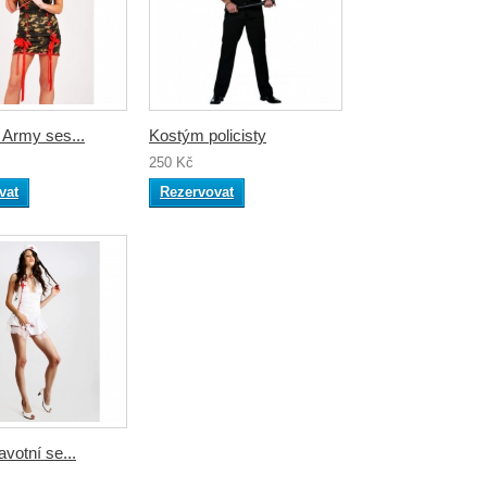
 Army ses...
Kostým policisty
250 Kč
vat
Rezervovat
votní se...