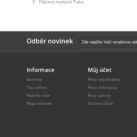
Půjčovny kostýmů Praha
Odběr novinek
Informace
Můj účet
Novinky
Moje objednávky
Top sellers
Moje dobropisy
Napište nám
Moje adresy
Mapa stránek
Osobní údaje