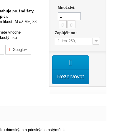
Množství:
ahuje pružné šaty,
pici.
velikost M až M+, 38
l
nete vhodné
Zapůjčit na :
o kostýmku
1 den: 250,-
e
Google+
Rezervovat
dku
dámských a pánských kostýmů k