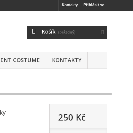
Kontakty
Přihlásit se
Košík
(prázdný)
RENT COSTUME
KONTAKTY
tky
250 Kč