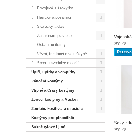
Pokojské a šenkýřky
Hasičky a požárníci
Školačky a další
Záchranáři, plavčice
Vojenská
250 Kč
Ostatní uniformy
Rezervo
Vězni, trestanci a vezeňkyně
Sport, závodnice a další
Upíři, upírky a vampírky
Vánoční kostýmy
Vtipné a Crazy kostýmy
Zvířecí kostýmy a Maskoti
Zombie, kostlivci a strašidla
Kostýmy pro plnoštíhlé
Sexy zdra
Sukně tylové i jiné
250 Kč