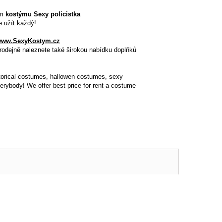
ím
kostýmu Sexy policistka
 užít každý!
ww.SexyKostym.cz
rodejně naleznete také širokou nabídku doplňků
storical costumes, hallowen costumes , sexy
rybody! We offer best price for rent a costume