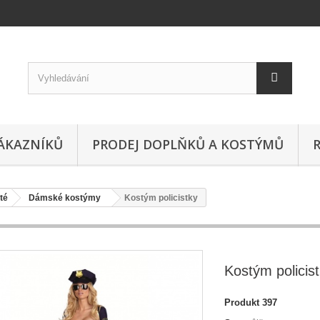
ÁKAZNÍKŮ
PRODEJ DOPLŇKŮ A KOSTÝMŮ
sté
Dámské kostýmy
Kostým policistky
Kostým policis
Produkt
397