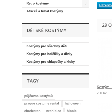
Retro kostýmy
Rezervo
Africké a tribal kostýmy
29 
DĚTSKÉ KOSTÝMY
Kostýmy pro všechny děti
Kostýmy pro holčičky a dívky
Kostýmy pro chlapečky a kluky
TAGY
Kostým..
250 Kč
půjčovna kostýmů
prague costume rental
halloween
charleston
prohibice
hippie