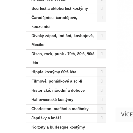
Beerfest a oktoberfest kostýmy
Čarodějnice, čarodějové,
kouzelníci
Divoký západ, Indiáni, kovbojové,
Mexiko
Disco, rock, punk - 70tá, 80tá, 90tá
léta
Hippie kostýmy 60tá léta
Filmové, pohádkové a sci-fi
Historické, národní a dobové
Halloweenské kostýmy
Charleston, mafiáni a mafiánky
VÍC
Jeptišky a kněží
Korzety a burlesque kostýmy