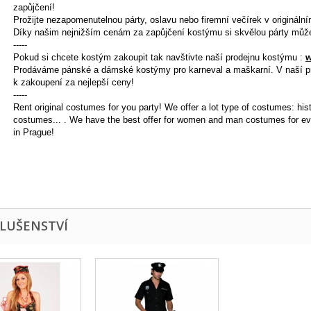
zapůjčení!
Prožijte nezapomenutelnou párty, oslavu nebo firemní večírek v origináln
Díky našim nejnižším cenám za zapůjčení kostýmu si skvělou párty může
-----
Pokud si chcete kostým zakoupit tak navštivte naší prodejnu kostýmu
:
w
Prodáváme pánské a dámské kostýmy pro karneval a
maškarní.
V naší p
k zakoupení za nejlepší ceny!
-----
Rent original costumes for you party! We offer a lot type of costumes: hi
costumes ... . We have the best offer for women and man costumes for eve
in Prague!
SLUŠENSTVÍ