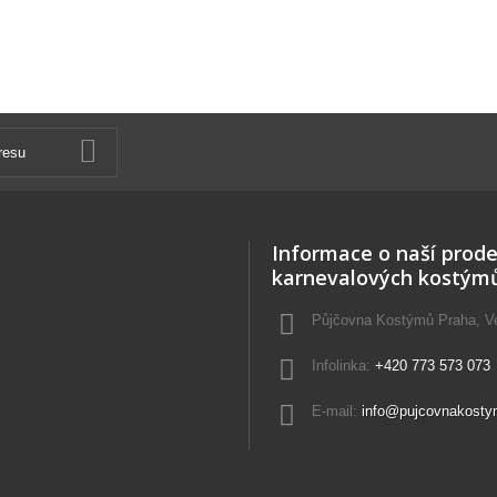
Informace o naší prode
karnevalových kostým
Půjčovna Kostýmů Praha, Vel
Infolinka:
+420 773 573 073
E-mail:
info@pujcovnakosty