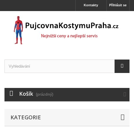
Kontakty
Přihlásit se
Košík
(prázdný)
KATEGORIE