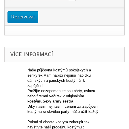
Rezervovat
VÍCE INFORMACÍ
N
aše půjčovna
kostýmů pokojských a
šenkýřek Vám nabízí nejširší
nabídku
dámských a pánských kostýmů k
zapůjčení!
Prožijte nezapomenutelnou párty, oslavu
nebo firemní večírek v originálním
kostýmuSexy army sestra
Díky našim nejnižším cenám za zapůjčení
kostýmu si skvělou párty může užít každý!
-----
Pokud si chcete kostým zakoupit tak
navštivte naší prodejnu kostýmu
: