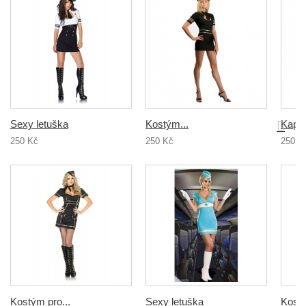
Sexy letuška
Kostým...
Kapit
250 Kč
250 Kč
250 K
Kostým pro...
Sexy letuška
Kostý