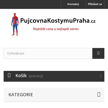
Kontakty
Přihlásit se
Košík
(prázdný)
KATEGORIE