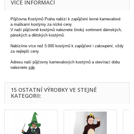
VÍCE INFORMACÍ
Půjčovna Kostýmů Praha nabízí k zapůjčení levné karnevalové
a maškarní kostýmy za nízké ceny.
V naší půjčovně kostýmů naleznete široký sortiment dámských,
pánských a dětských kostýmů.
Nabízíme více než 5.000 kostýmů k zapůjčení i zakoupení, vždy
za nejlepší ceny.
Adresu naší půjčovny karnevalových kostýmů a otevírací dobu
naleznete
zde
15 OSTATNÍ VÝROBKY VE STEJNÉ
KATEGORII: