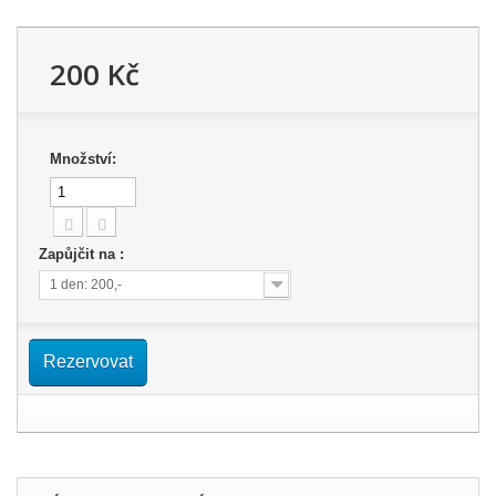
200 Kč
Množství:
Zapůjčit na :
1 den: 200,-
Rezervovat