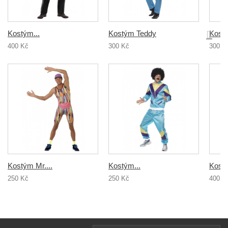
Kostým...
Kostým Teddy
Kostý
400 Kč
300 Kč
300 K
Kostým Mr....
Kostým...
Kostý
250 Kč
250 Kč
400 K