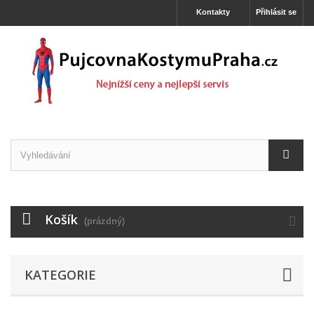
Kontakty
Přihlásit se
Košík
(prázdný)
KATEGORIE