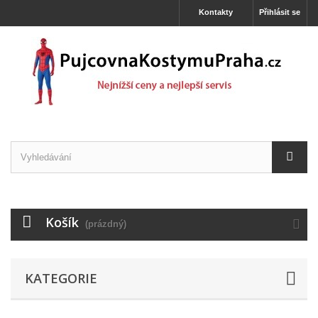
Kontakty
Přihlásit se
Košík
(prázdný)
KATEGORIE