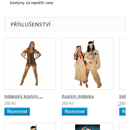
kostýmy za nejnižší ceny
PŘÍSLUŠENSTVÍ
Indiánský kostým ...
Kostým Indiánka
Indiá
250 Kč
250 Kč
250 K
Rezervovat
Rezervovat
Rez