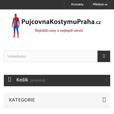
Kontakty
Přihlásit se
Košík
(prázdný)
KATEGORIE