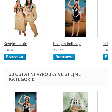
Kostým Indián
Kostým Indiánky
Indiá
250 Kč
250 Kč
250 K
Rezervovat
Rezervovat
Rez
30 OSTATNÍ VÝROBKY VE STEJNÉ
KATEGORII: