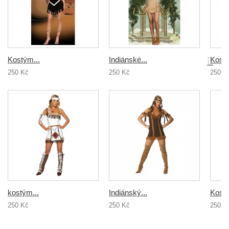
Kostým...
Indiánské...
Kostý
250 Kč
250 Kč
250 K
kostým...
Indiánský...
Kostý
250 Kč
250 Kč
250 K