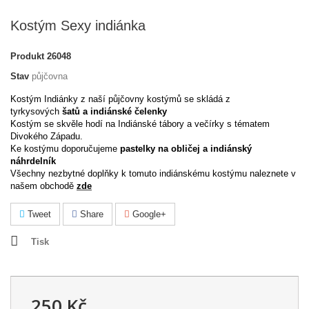
Kostým Sexy indiánka
Produkt
26048
Stav
půjčovna
Kostým Indiánky z naší půjčovny kostýmů se skládá z
tyrkysových
šatů a indiánské čelenky
Kostým se skvěle hodí na Indiánské tábory a večírky s tématem
Divokého Západu.
Ke kostýmu doporučujeme
pastelky na obličej a indiánský
náhrdelník
Všechny nezbytné doplňky k tomuto indiánskému kostýmu naleznete v
našem obchodě
zde
Tweet
Share
Google+
Tisk
250 Kč