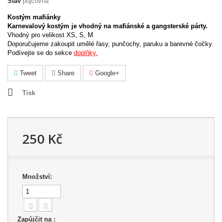
Stav
půjčovna
Kostým mafiánky
Karnevalový kostým je vhodný na mafiánské a gangsterské párty.
Vhodný pro velikost XS, S, M
Doporučujeme zakoupit umělé řasy, punčochy, paruku a barevné čočky.
Podívejte se do sekce
doplňky.
Tweet
Share
Google+
Tisk
250 Kč
Množství:
Zapůjčit na :