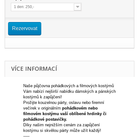
1 den: 250,-
Rezervovat
VÍCE INFORMACÍ
N
aše půjčovna pohádkových a filmových
kostýmů
Vám nabízí nejširší
nabídku
dámských a pánských
kostýmů k zapůjčení!
Prožijte kouzelnou párty, oslavu nebo firemní
večírek v originálním
pohádkovém nebo
filmovém kostýmu vaší oblíbené hrdinky či
pohádkové postavičky.
Díky našim nejnižším cenám za zapůjčení
kostýmu si skvělou párty může užít každý!
-----