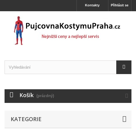
Kontakty
Přihlásit se
Košík
(prázdný)
KATEGORIE