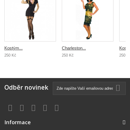
Kostým...
Charleston...
Kostý
250 Kč
250 Kč
250 K
Odběr novinek
Informace