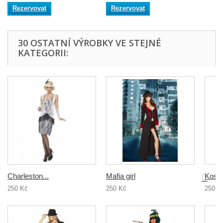
Rezervovat
Rezervovat
30 OSTATNÍ VÝROBKY VE STEJNÉ
KATEGORII:
Charleston...
Mafia girl
Kostý
250 Kč
250 Kč
250 K