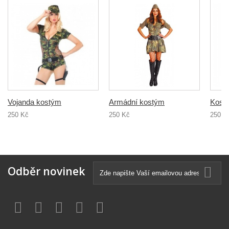
Vojanda kostým
Armádní kostým
Kostý
250 Kč
250 Kč
250 K
Odběr novinek