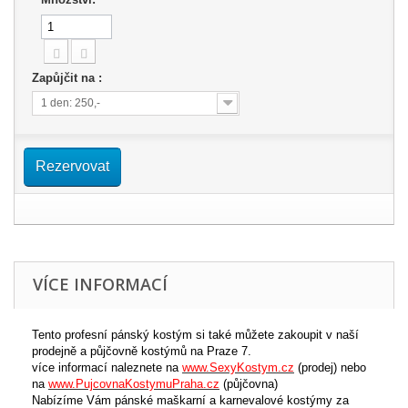
Zapůjčit na :
1 den: 250,-
Rezervovat
VÍCE INFORMACÍ
Tento profesní pánský kostým si také můžete zakoupit v naší
prodejně a půjčovně kostýmů na Praze 7.
více informací naleznete na
www.SexyKostym.cz
(prodej) nebo
na
www.PujcovnaKostymuPraha.cz
(půjčovna)
Nabízíme Vám pánské maškarní a karnevalové kostýmy za