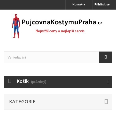
Kontakty
Přihlásit se
Košík
(prázdný)
KATEGORIE