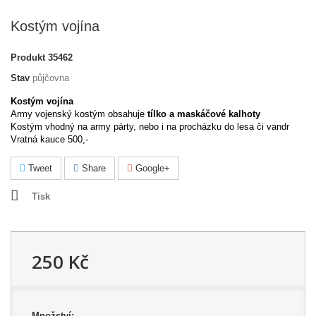
Kostým vojína
Produkt
35462
Stav
půjčovna
Kostým vojína
Army vojenský kostým obsahuj
e
tílko a maskáčové kalhoty
Kostým vhodný na army párty, nebo i na procházku do lesa či vandr
Vratná kauce 500,-
Tweet
Share
Google+
Tisk
250 Kč
Množství: