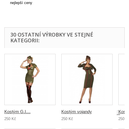
nejlepší ceny
.
Pujcovna profesních kostýmů a uniforem,
pujcujeme kostymy pro policisty, také pujcujeme kostymy
dokrotu, kostym pilota, Půjčovna pánských kostýmů.
30 OSTATNÍ VÝROBKY VE STEJNÉ
KATEGORII:
Kostým G.I....
Kostým vojandy
Kost
250 Kč
250 Kč
250 K