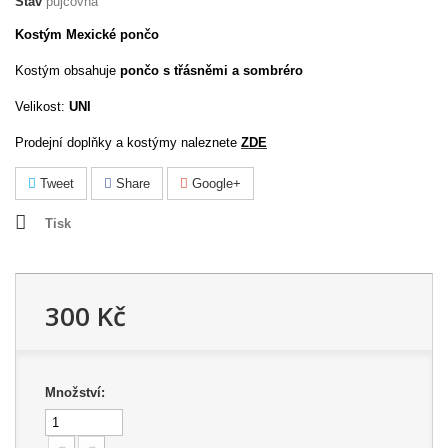
Stav
půjčovna
Kostým Mexické pončo
Kostým obsahuje
pončo s třásněmi a sombréro
Velikost:
UNI
Prodejní doplňky a kostýmy naleznete
ZDE
Tweet
Share
Google+
Tisk
300 Kč
Množství: