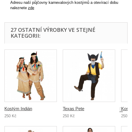
Adresu naší půjčovny karnevalových kostýmů a otevírací dobu
naleznete
zde
27 OSTATNÍ VÝROBKY VE STEJNÉ
KATEGORII:
Kostým Indián
Texas Pete
Kost
250 Kč
250 Kč
250 K