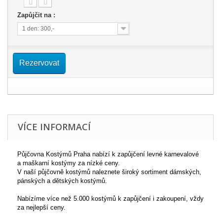
Zapůjčit na :
1 den: 300,-
Rezervovat
VÍCE INFORMACÍ
Půjčovna Kostýmů Praha nabízí k zapůjčení levné karnevalové
a maškarní kostýmy za nízké ceny.
V naší půjčovně kostýmů naleznete široký sortiment dámských,
pánských a dětských kostýmů.
Nabízíme více než 5.000 kostýmů k zapůjčení i zakoupení, vždy
za nejlepší ceny.