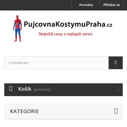
Kontakty
Přihlásit se
Košík
(prázdný)
KATEGORIE