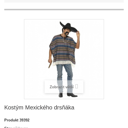
Zobrazit větší
Kostým Mexického drsňáka
Produkt
39392