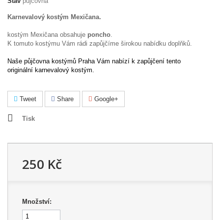
Stav
půjčovna
Karnevalový kostým Mexičana.
kostým Mexičana obsahuje
poncho
.
K tomuto kostýmu Vám rádi zapůjčíme širokou nabídku doplňků
.
Naše půjčovna kostýmů Praha Vám nabízí k zapůjčení tento
originální karnevalový kostým.
Tweet
Share
Google+
Tisk
250 Kč
Množství: