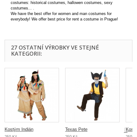
costumes: historical costumes, hallowen costumes, sexy
costumes... .
We have the best offer for women and man costumes for
everybody! We offer best price for rent a costume in Prague!
27 OSTATNÍ VÝROBKY VE STEJNÉ
KATEGORII:
Kostým Indián
Texas Pete
Kost
250 Kč
250 Kč
250 K