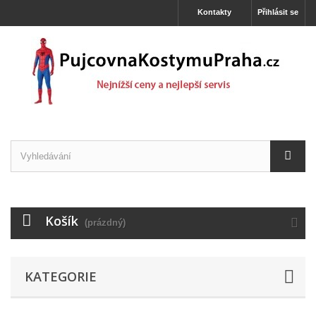
Kontakty
Přihlásit se
Košík
(prázdný)
KATEGORIE