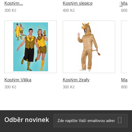
Kostým...
Kostým slepice
Masko
300 Kč
400 Kč
600 K
Kostým Vilíka
Kostým žirafy
Masko
300 Kč
300 Kč
800 K
Odběr novinek