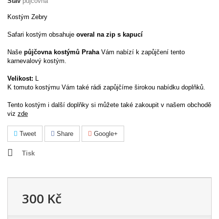
Stav
půjčovna
Kostým Zebry
Safari kostým obsahuje
overal na zip s kapucí
Naše
půjčovna kostýmů Praha
Vám nabízí k zapůjčení tento
karnevalový kostým.
Velikost:
L
K tomuto kostýmu Vám také rádi zapůjčíme širokou nabídku doplňků.
Tento kostým i další doplňky si můžete také zakoupit v našem obchodě
viz
zde
Tweet
Share
Google+
Tisk
300 Kč