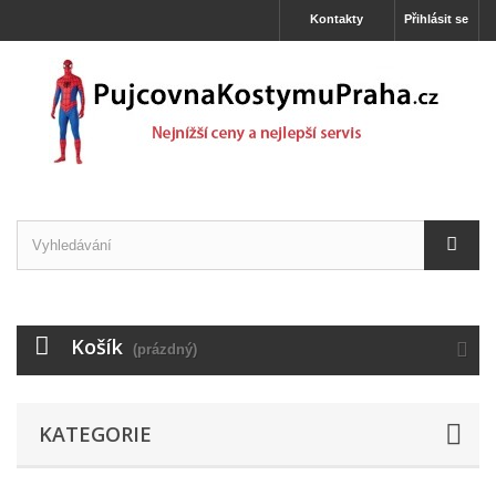
Kontakty
Přihlásit se
Košík
(prázdný)
KATEGORIE