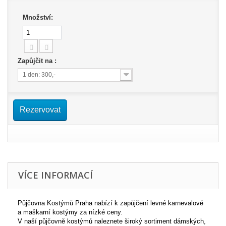
Množství:
Zapůjčit na :
1 den: 300,-
Rezervovat
VÍCE INFORMACÍ
Půjčovna Kostýmů Praha nabízí k zapůjčení levné karnevalové
a maškarní kostýmy za nízké ceny.
V naší půjčovně kostýmů naleznete široký sortiment dámských,