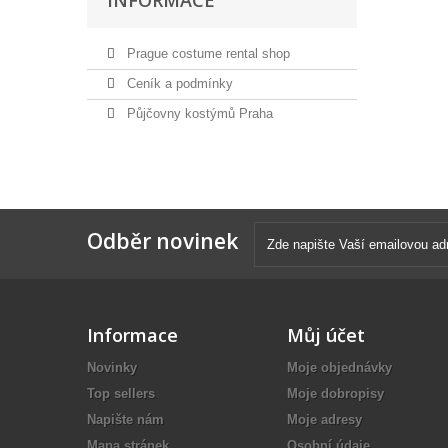
INFORMACE
Prague costume rental shop
Ceník a podmínky
Půjčovny kostýmů Praha
Odběr novinek
Informace
Můj účet
Novinky
Moje objednávky
Top sellers
Moje dobropisy
Napište nám
Moje adresy
Mapa stránek
Osobní údaje