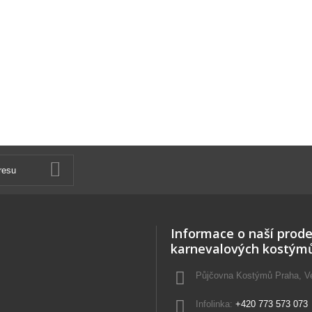
Informace o naší prode
karnevalových kostým
Půjčovna Kostýmů Praha, Vel
Infolinka:
+420 773 573 073