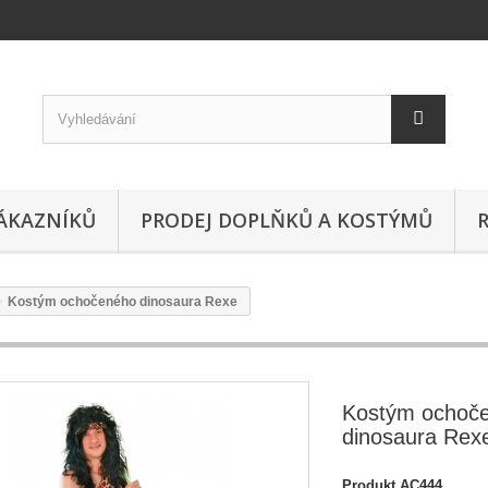
ÁKAZNÍKŮ
PRODEJ DOPLŇKŮ A KOSTÝMŮ
Kostým ochočeného dinosaura Rexe
Kostým ochoč
dinosaura Rex
Produkt
AC444