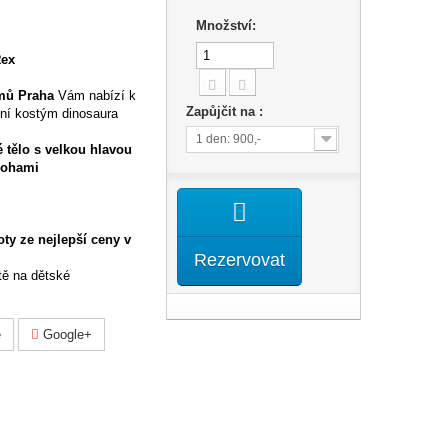
Množství:
Rex
mů Praha
Vám nabízí k
Zapůjčit na :
ální kostým dinosaura
1 den: 900,-
é
tělo
s velkou hlavou
nohami
ty ze nejlepší ceny v
Rezervovat
ě na dětské
e
Google+