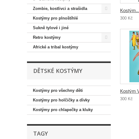
Zombie, kostlivci a strašidla
Kostým..
Kostýmy pro plnoštíhlé
300 Kč
Sukně tylové i jiné
Retro kostýmy
Africké a tribal kostýmy
DĚTSKÉ KOSTÝMY
Kostýmy pro všechny děti
Kostým V
300 Kč
Kostýmy pro holčičky a dívky
Kostýmy pro chlapečky a kluky
TAGY