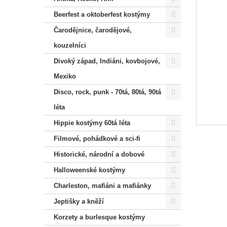
Beerfest a oktoberfest kostýmy
Čarodějnice, čarodějové,
kouzelníci
Divoký západ, Indiáni, kovbojové,
Mexiko
Disco, rock, punk - 70tá, 80tá, 90tá
léta
Hippie kostýmy 60tá léta
Filmové, pohádkové a sci-fi
Historické, národní a dobové
Halloweenské kostýmy
Charleston, mafiáni a mafiánky
Jeptišky a kněží
Korzety a burlesque kostýmy