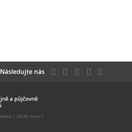
Následujte nás
jně a půjčovně
ů
etržní 1 170 00, Praha 7