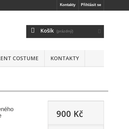
Kontakty
Přihlásit se
Košík
(prázdný)
RENT COSTUME
KONTAKTY
eného
900 Kč
e