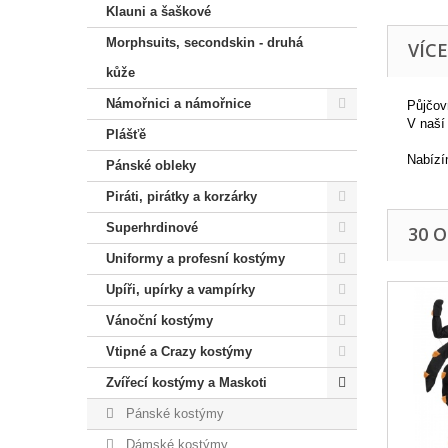
Klauni a šaškové
Morphsuits, secondskin - druhá
VÍC
kůže
Námořnici a námořnice
Půjčov
V naší
Plášťě
Nabízí
Pánské obleky
Piráti, pirátky a korzárky
Superhrdinové
30 
Uniformy a profesní kostýmy
Upíři, upírky a vampírky
Vánoční kostýmy
Vtipné a Crazy kostýmy
Zvířecí kostýmy a Maskoti
Pánské kostýmy
Dámské kostýmy