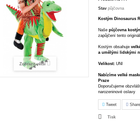
Stav
půjčovna
Kostým Dinosaurus 
Naše
půjčovna kostý
zapůjčení tento origin
Kostým obsahuje
velk
a umělými lidskými 
Velikost:
UNI
Zobrazit větší
Nabízíme velké masko
Praze
Doporučujeme obzvlášt
narozeninové oslavy
Tweet
Shar
Tisk