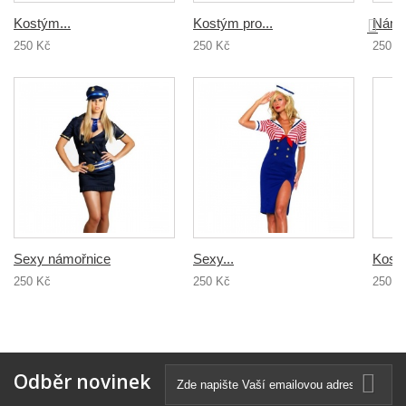
Kostým...
Kostým pro...
Námoř
250 Kč
250 Kč
250 K
Sexy námořnice
Sexy...
Kostý
250 Kč
250 Kč
250 K
Odběr novinek