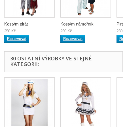
Kostým pirát
Kostým námořník
Pirát
250 Kč
250 Kč
250 K
Rezervovat
Rezervovat
Rez
30 OSTATNÍ VÝROBKY VE STEJNÉ
KATEGORII: