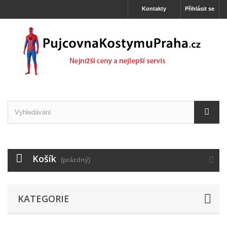
Kontakty
Přihlásit se
Košík
(prázdný)
KATEGORIE