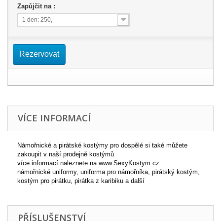
Zapůjčit na :
1 den: 250,-
Rezervovat
VÍCE INFORMACÍ
Námořnické a pirátské kostýmy pro dospělé si také můžete
zakoupit v naší prodejně kostýmů
více informací naleznete na
www.SexyKostym.cz
námořnické uniformy, uniforma pro námořníka, pirátský kostým,
kostým pro pirátku, pirátka z karibiku a další
PŘÍSLUŠENSTVÍ