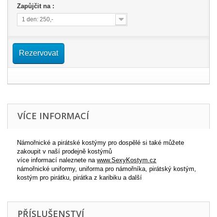
Zapůjčit na :
1 den: 250,-
Rezervovat
VÍCE INFORMACÍ
Námořnické a pirátské kostýmy pro dospělé si také můžete
zakoupit v naší prodejně kostýmů
více informací naleznete na
www.SexyKostym.cz
námořnické uniformy, uniforma pro námořníka, pirátský kostým,
kostým pro pirátku, pirátka z karibiku a další
PŘÍSLUŠENSTVÍ