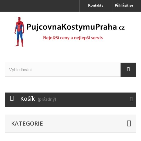
Kontakty
Přihlásit se
Košík
(prázdný)
KATEGORIE