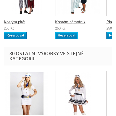
Kostým pirát
Kostým námořník
Pirát
250 Kč
250 Kč
250 K
Rezervovat
Rezervovat
Rez
30 OSTATNÍ VÝROBKY VE STEJNÉ
KATEGORII: