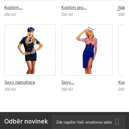
Kostým...
Kostým pro...
Námoř
250 Kč
250 Kč
250 K
Sexy námořnice
Sexy...
Kostý
250 Kč
250 Kč
250 K
Odběr novinek