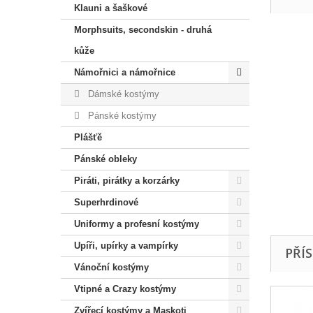
Klauni a šaškové
Morphsuits, secondskin - druhá
kůže
Námořnici a námořnice
Dámské kostýmy
Pánské kostýmy
Plášťě
Pánské obleky
Piráti, pirátky a korzárky
Superhrdinové
Uniformy a profesní kostýmy
Upíři, upírky a vampírky
PŘÍ
Vánoční kostýmy
Vtipné a Crazy kostýmy
Zvířecí kostýmy a Maskoti