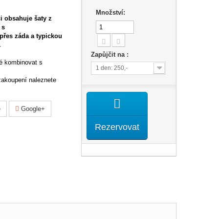
Množství:
 obsahuje šaty z
 s
řes záda a typickou
.
Zapůjčit na :
é kombinovat s
1 den: 250,-
 zakoupení naleznete
e
Google+
Rezervovat