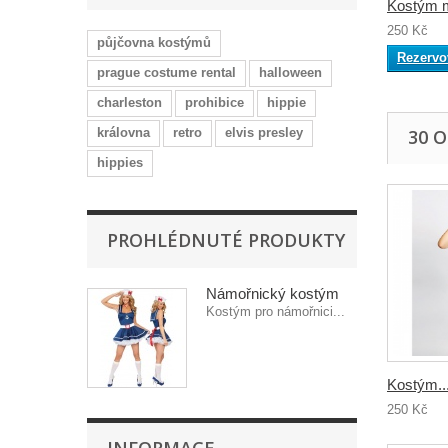
Kostým 
250 Kč
půjčovna kostýmů
Rezervo
prague costume rental
halloween
charleston
prohibice
hippie
královna
retro
elvis presley
30 
hippies
PROHLÉDNUTÉ PRODUKTY
Námořnický kostým
Kostým pro námořnici...
Kostým..
250 Kč