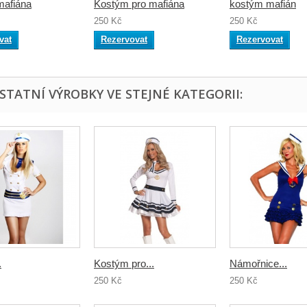
mafiána
Kostým pro mafiána
kostým mafián
250 Kč
250 Kč
vat
Rezervovat
Rezervovat
OSTATNÍ VÝROBKY VE STEJNÉ KATEGORII:
.
Kostým pro...
Námořnice...
250 Kč
250 Kč