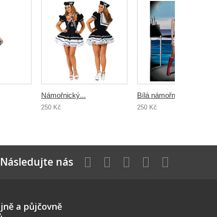
Námořnický...
Bílá námořnice
250 Kč
250 Kč
Následujte nás
jně a půjčovně